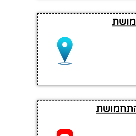
מושת
 התחמושת