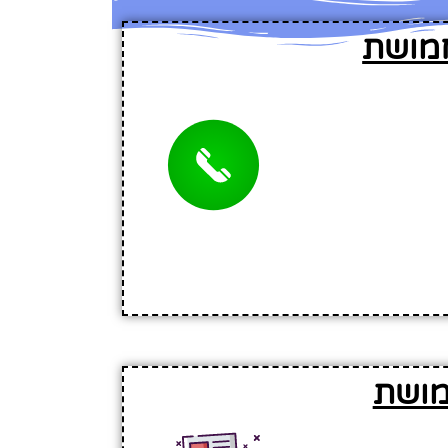
חמושת
מושת