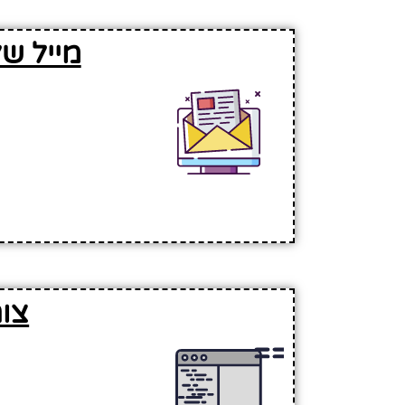
מייל ש
צו