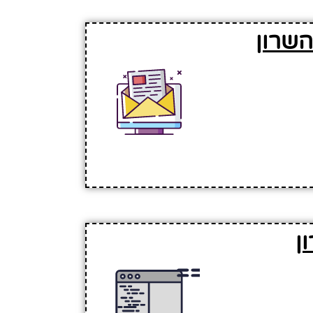
השרון
ן