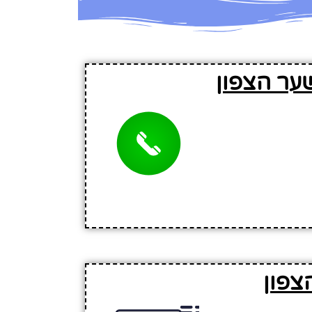
ער הצפון
צפון