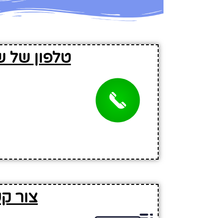
טלפון של ש
צור ק