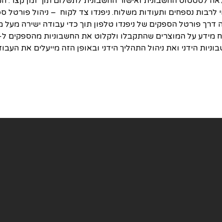
לאה לסטטוס החשבונית ואישור החשבונית לתשלום תוך זמן קצר. ה
ניות הידני ואת ניהול התהליך הידני ובאופן הזה מייעלים את העב