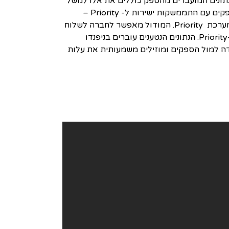
נתונים המועברים מהספק כוללים את אלו למשל
– חשבוניות מרכזות, חשבוניות מס, חשבוניות זיכוי לרבות נספחים ותעודות משלוח. ניפנדו צד לקוח – ניהול פורטל ספקים עם התממשקות ישירות ל- Priority –
מודול זה מאפשר לחברה לנהל את כל הרכש שלה דרך פורטל הספקים של ניפנדו טלפון תוך כדי עבודה ישירה מעל מערכת Priority. המודול מאפשר לחברה לשלוח
הזמנות רכש לספקים ישירות מה- Priority, לשלוח מידע על המוצרים שהתקבלו ולקלוט את החשבוניות מהספקים ל-Priority. הנתונים הנטענים עוברים בניפנדו
ודה למול הספקים ומוזילים משמעותית את עלות