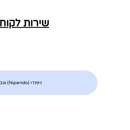
שירות לקוחות 
ניפנדו (Nipendo) שבאה במטרה לשלב אוטומציה רובוטית בתהליכי רכש, כספים, שרשרת אספקה ותשלומים.