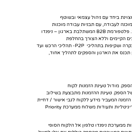
ינת ביחד עם ניהול עצמאי ובשוטף
ובוטית מחליפה תהליכים ידניים – פלטפורמת RPA של ניפנדו טלפון מוכנה לעבודה, עם תבניות עבודה מוכנות
ומבוססות ניסיון לטיפול בתהליכים והפיכה של פעולות ידניות וחוזרות לרובוטיות ואוטומטיות ב שתיים עשרה שבועות. פלטפורמת B2B המשתלבת בארגון – ניפנדו
 בארגון תוך כדי שמירה על התהליכים הקיימים וללא הצורך בהחלפת
מערכות קיימות בארגון או עבור הספקים שלך. התחברתם פעם אחת, התחברתם עם כולם. זה פשוט וטבעי. אכיפה, בקרה ושקיפות בתהליכי P2P- תהליכי הרכש ועד
טלפון תכנס את הארגון והספקים לתהליך אחוד,
ות בין ה-Priority לבין פורטל ניפנדו בצד של הספק. מודול טעינת הזמנות לקוח
כת Priority – מודול זה מאפשר לספק לטעון הזמנות רכש מהלקוחות למסך הזמנות לקוח במערכת Priority של הספק. טעינת ההזמנות מתבצעת בשילוב
הזמנה המעביר מידע ללקוח לגבי אישור / דחיית
הזמנה. מודול ממשקים מול מערכת ניפנדו (חשבוניות ותעודות משלוח) – מודול זה מאפשר לספק לשלוח חשבוניות דיגיטליות ותעודות משלוח ממערכת Priority
ות ממערכת ניפנדו טלפון אל הלקוח הסופי