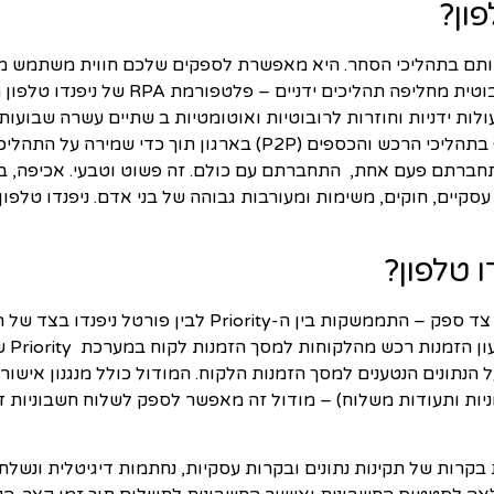
ון?
אותם בתהליכי הסחר. היא מאפשרת לספקים שלכם חווית משתמש מצו
המוביל לחיסכון משמעותי בעלויות. אוטומציה ר
טלפון מאפשרת לעסק ולספקים שלכם להשתתף בתהליכי הרכש והכספים (P2P)
 תהליכים עסקיים, חוקים, משימות ומעורבות גבוהה של בני אדם. ניפנדו 
 טלפון?
לניפנדו טלפון יש שני מודולים – הראשון – ניפנדו צד ספק – התממשק
למער
נתונים הנטענים למסך הזמנות הלקוח. המודול כולל מנגנון אישור 
 בקרות של תקינות נתונים ובקרות עסקיות, נחתמות דיגיטלית ונשלח