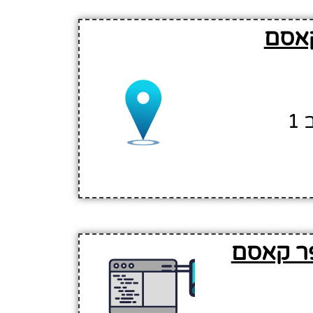
קאסם
1
פר קאסם