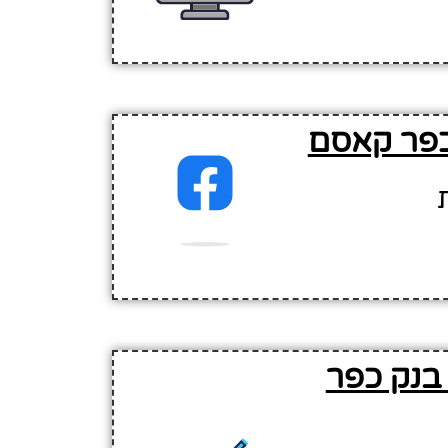
כפר קאסם
בנק כפר