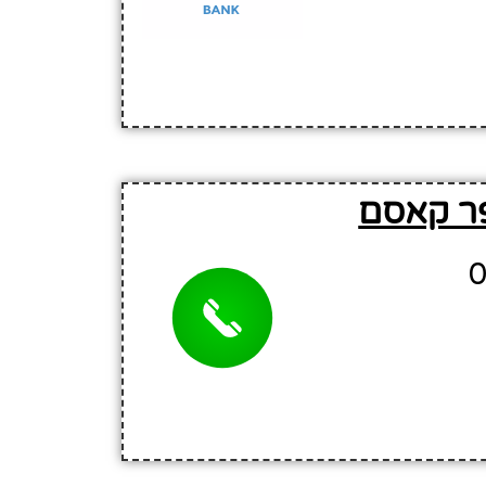
פר קאסם