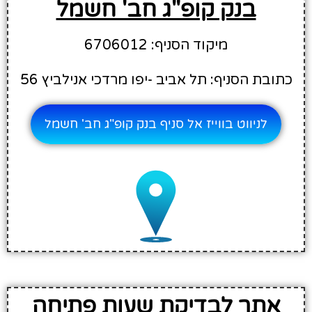
בנק קופ"ג חב' חשמל
מיקוד הסניף: 6706012
כתובת הסניף: תל אביב -יפו מרדכי אנילביץ 56
לניווט בווייז אל סניף בנק קופ"ג חב' חשמל
אתר לבדיקת שעות פתיחה