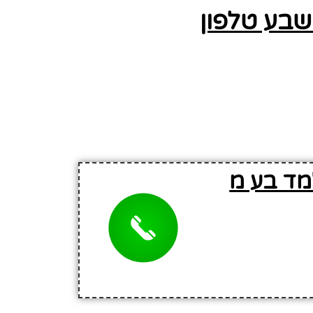
שבע טלפון
מד בע מ