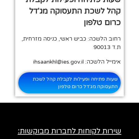
קהל לשכת התעסוקה מג'דל
כרום טלפון
רחוב הלשכה: כביש ראשי, כניסה מזרחית,
ת.ד 90013
אימייל הלשכה: ihsaankhl@ies.gov.il
שעות פתיחה ופעילות לקבלת קהל לשכת
התעסוקה מג'דל כרום טלפון
שירות לקוחות לחברות מבוקשות: