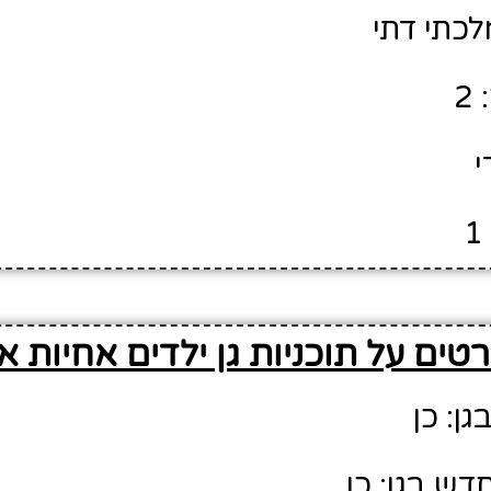
לכתי דתי
2
י
טים על תוכניות גן ילדים אחיות א'
גן: כן
דש בגן: כן