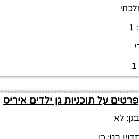
לכתי
1
י
פרטים על תוכניות גן ילדים איריס
גן: לא
דש בגן: כן