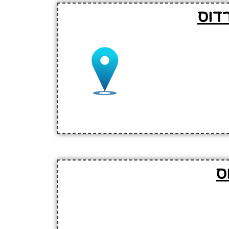
רדוס
ס