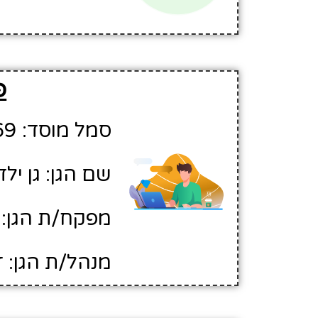
פ
סמל מוסד: 448969
שם הגן: גן יל
מפקח/ת הגן: 
מנהל/ת הגן: ז