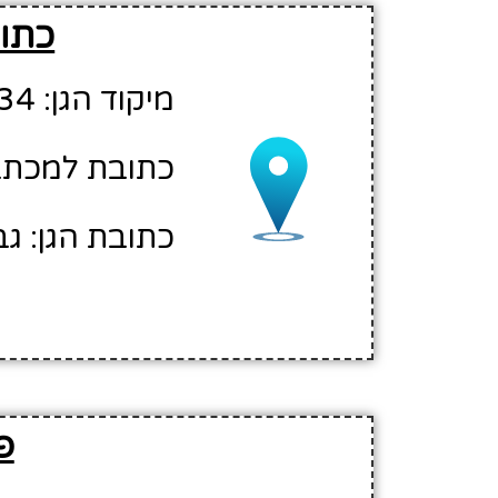
כתוב
מיקוד הגן: 53234
כתובת למכתבים:
כתובת הגן: גב
פ