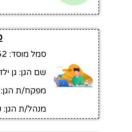
פ
סמל מוסד: 302752
שם הגן: גן יל
מפקח/ת הגן: 
מנהל/ת הגן: ק