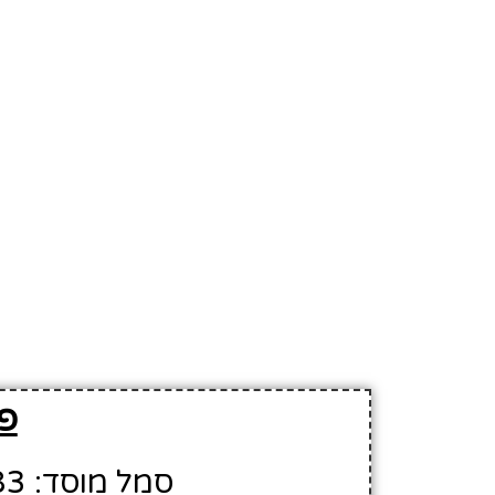
פר
סמל מוסד: 534883