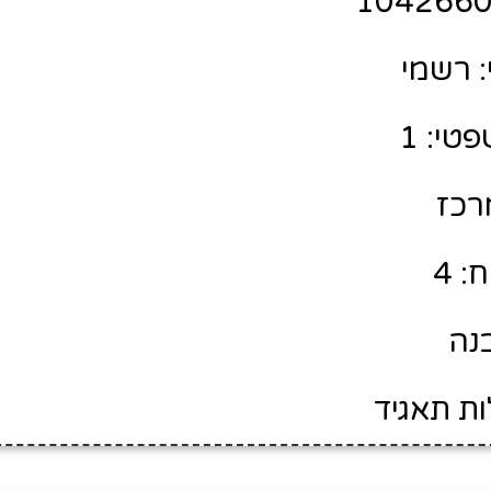
 רשמי
טי: 1
מרכז
: 4
בנה
ות תאגיד