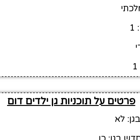
לכתי
1
י
פרטים על תוכניות גן ילדים דום
גן: לא
דש בגן: כן