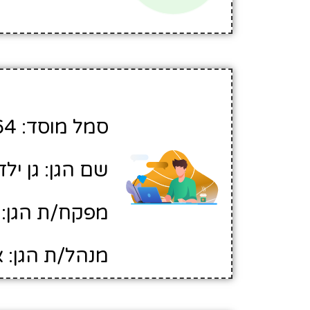
סמל מוסד: 438564
שם הגן: גן ילד
מפקח/ת הגן: ח
מנהל/ת הגן: 