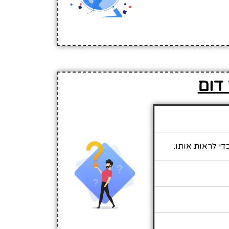
 דום
די לראות אותו.