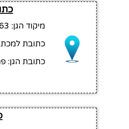
כתוב
מיקוד הגן: 49063
כתובת למכתבים
כתובת הגן: פת
פ