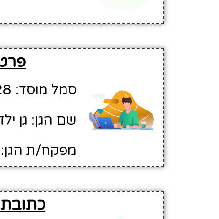
פרטי
סמל מוסד: 755728
שם הגן: גן ילד
מפקח/ת הגן: 
כתובת ו