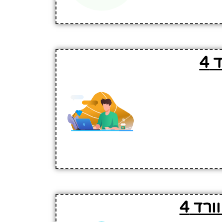
4
רד 4