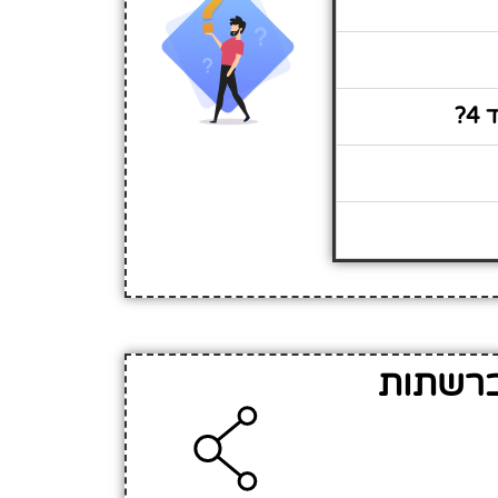
?
 המידע על גן ילדים דרימז וורד 4 ברשתות