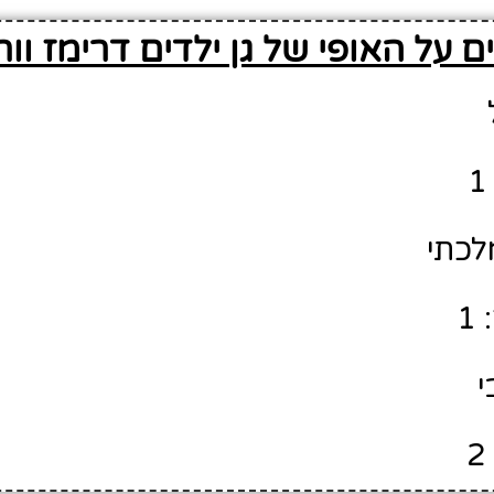
 על האופי של גן ילדים דרימז וורד
לכתי
1
י