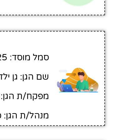
סמל מוסד: 382325
שם הגן: גן יל
מפקח/ת הגן: 
מנהל/ת הגן: כ