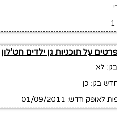
י
רטים על תוכניות גן ילדים חט'לון
גן: לא
דש בגן: כן
ופק חדש: 01/09/2011