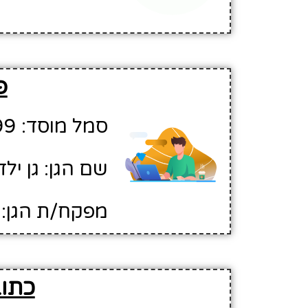
פ
סמל מוסד: 126599
שם הגן: גן ילד
מפקח/ת הגן: 
כתוב