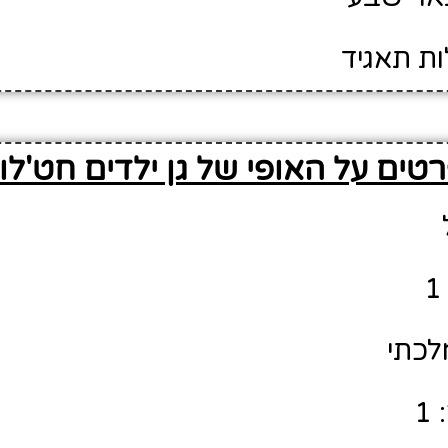
ות תאגיד
טים על האופי של גן ילדים חט'לון
לכתי
1