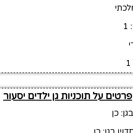
לכתי
1
י
פרטים על תוכניות גן ילדים יסעור
גן: כן
דש בגן: כן