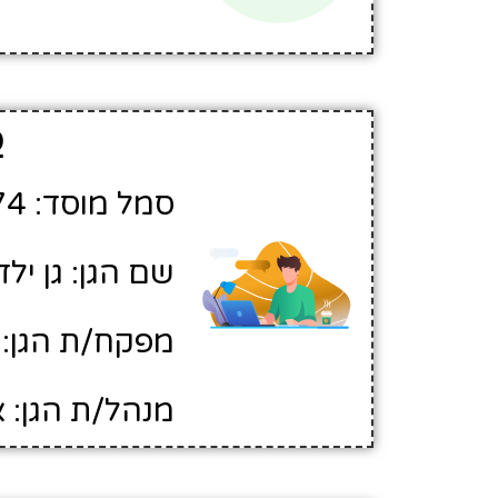
פ
סמל מוסד: 195974
שם הגן: גן יל
מפקח/ת הגן: נ
מנהל/ת הגן: א