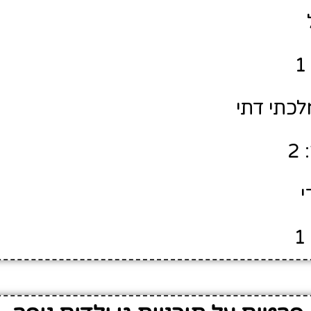
לכתי דתי
2
י