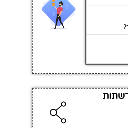
?
רשתות