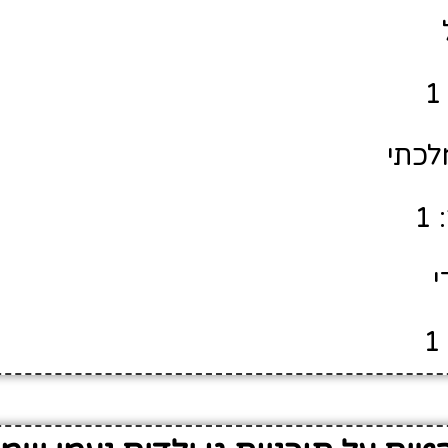
לכתי
1
י