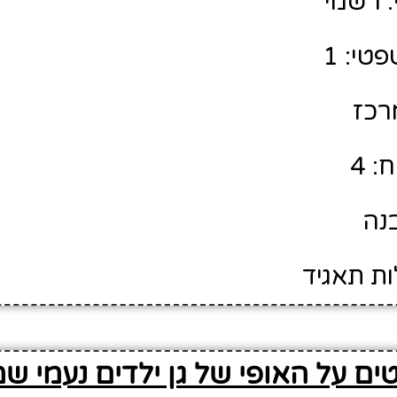
 רשמי
טי: 1
מרכז
: 4
בנה
ות תאגיד
ים על האופי של גן ילדים נעמי ש