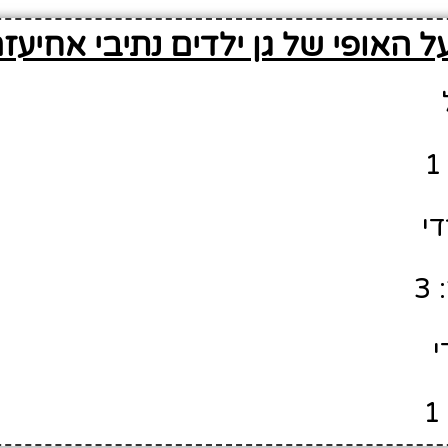
 האופי של גן ילדים נתיבי אחיעז
די
3
י