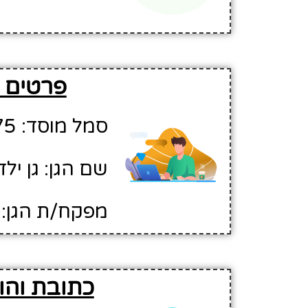
פרטים ב
סמל מוסד: 730275
שם הגן: גן יל
מפקח/ת הגן:
כתובת והור