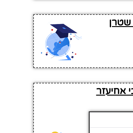
 שטרן
י אחיעזר