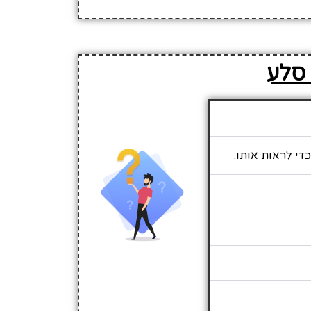
 סלע
די לראות אותו.