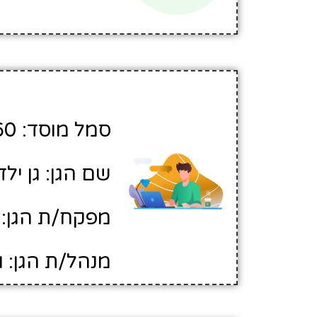
סמל מוסד: 506360
שם הגן: גן יל
מפקח/ת הגן: 
מנהל/ת הגן: ו