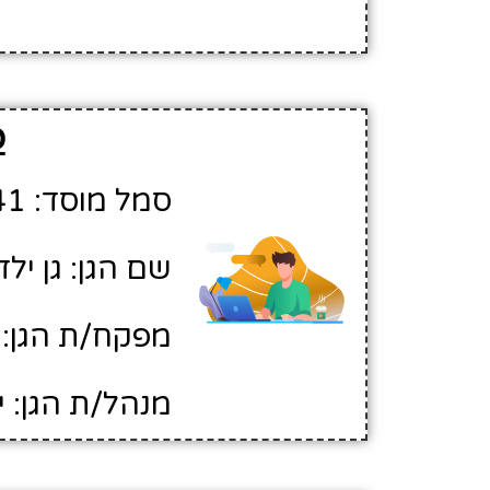
פ
סמל מוסד: 332841
שם הגן: גן ילד
מפקח/ת הגן: 
מנהל/ת הגן: י