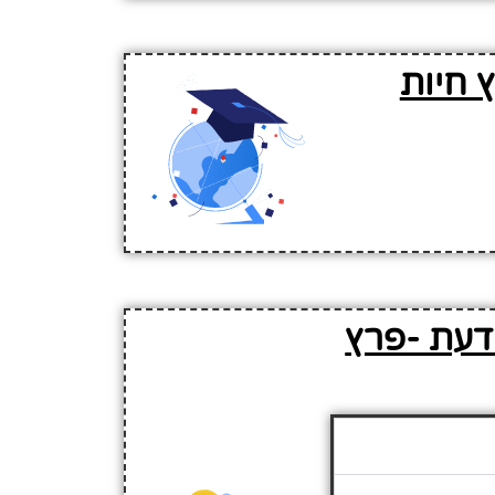
 חיות
הדעת -פרץ