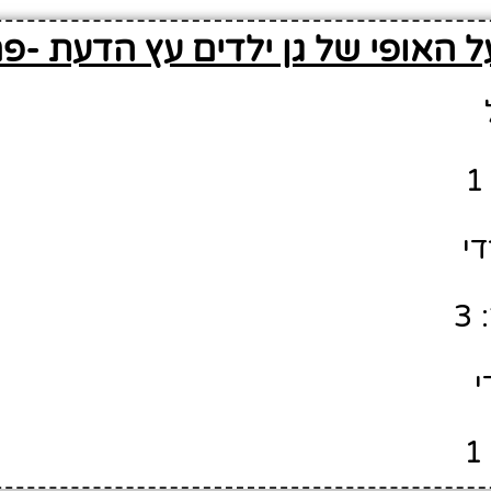
 האופי של גן ילדים עץ הדעת -פר
די
3
י