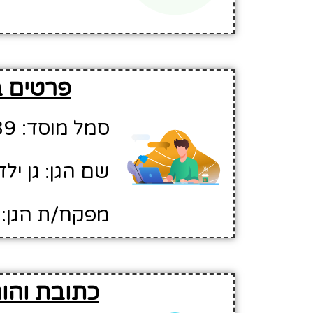
פרטים ב
סמל מוסד: 759639
שם הגן: גן יל
מפקח/ת הגן: 
כתובת והור