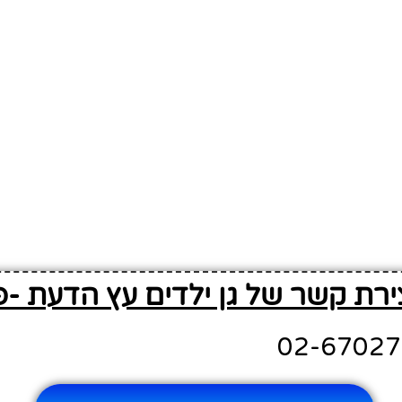
ירת קשר של גן ילדים עץ הדעת -פ