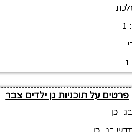
לכתי
1
י
פרטים על תוכניות גן ילדים צבר
גן: כן
דש בגן: כן