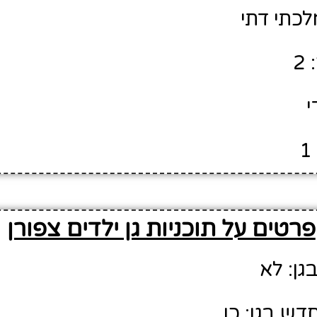
לכתי דתי
2
י
פרטים על תוכניות גן ילדים צפורן
גן: לא
דש בגן: כן