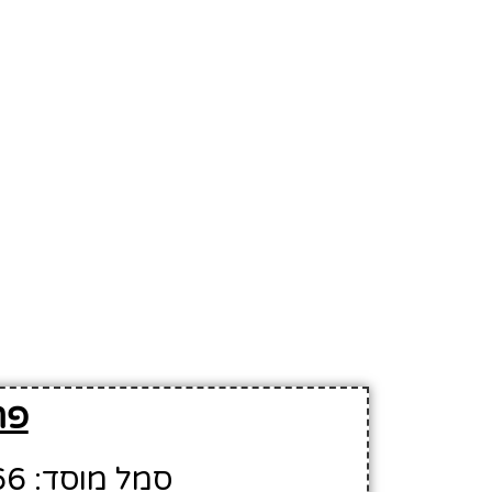
פר
סמל מוסד: 535666