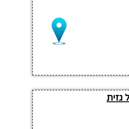
 גזית