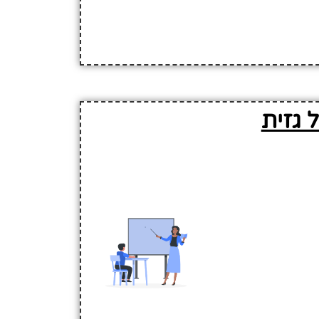
 גזית