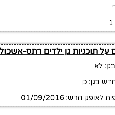
י
על תוכניות גן ילדים רתס-אשכול 
גן: לא
דש בגן: כן
ופק חדש: 01/09/2016