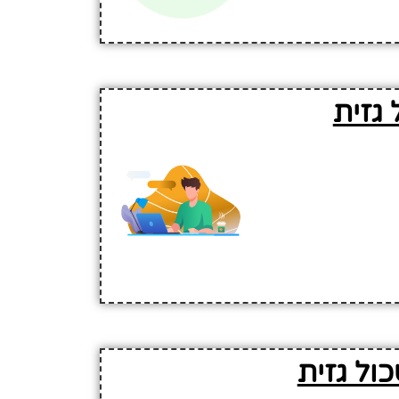
גזית
ול גזית