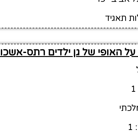
ות תאגיד
על האופי של גן ילדים רתס-אשכול
לכתי
1