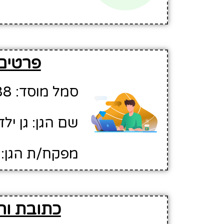
פרטים 
סמל מוסד: 568188
שם הגן: גן יל
מפקח/ת הגן: 
כתובת והו