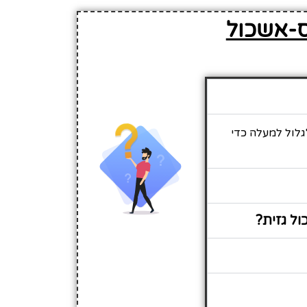
ס-אשכול
גלול למעלה כדי
ל גזית?