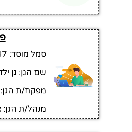
פר
סמל מוסד: 102947
שם הגן: גן יל
מפקח/ת הגן: 
מנהל/ת הגן: א