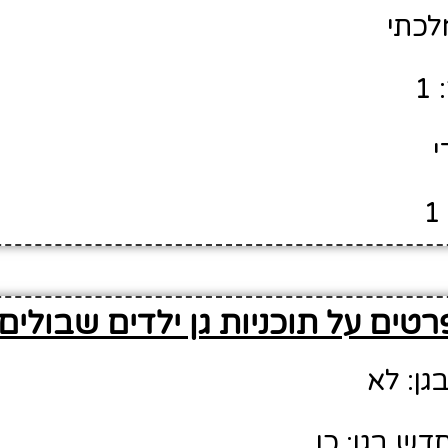
לכתי
1
י
רטים על תוכניות גן ילדים שבולים
גן: לא
דש בגן: כן