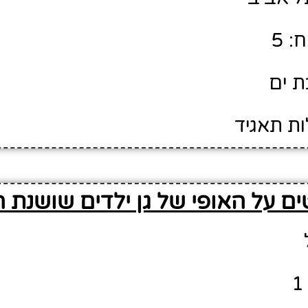
: 5
ת ים
ות תאגיד
ם על האופי של גן ילדים שושנת ה