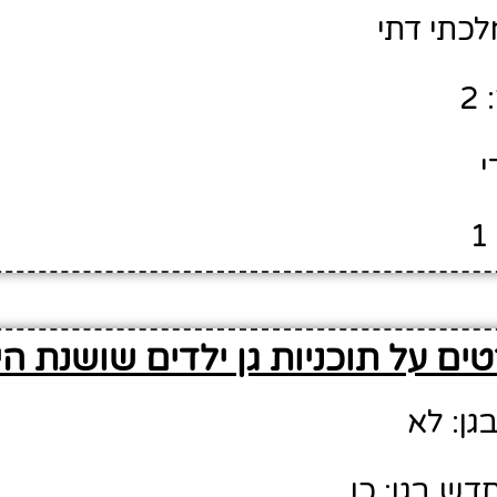
לכתי דתי
2
י
ים על תוכניות גן ילדים שושנת הי
גן: לא
דש בגן: כן