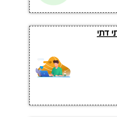
י דתי