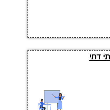
י דתי