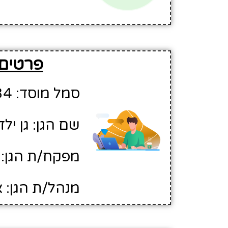
פרטים 
סמל מוסד: 336834
שם הגן: גן יל
מפקח/ת הגן: 
מנהל/ת הגן: א