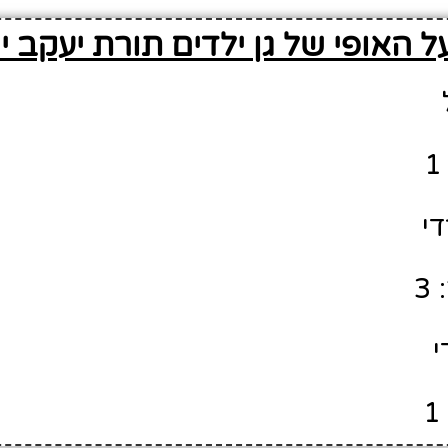
 האופי של גן ילדים תורת יעקב י
די
3
י