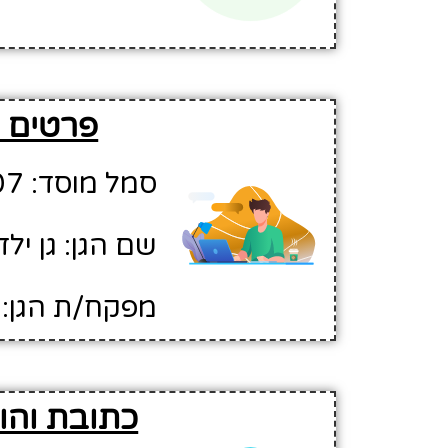
פרטים ב
סמל מוסד: 630707
שם הגן: גן יל
מפקח/ת הגן: ח
כתובת והור