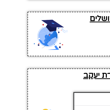
ושלים
רת יעקב