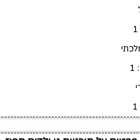
לכתי
1
י