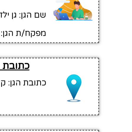
שם הגן: גן ילדים 03 -שער
מפקח/ת הגן: 
כתובת והור
כתובת הגן: קר