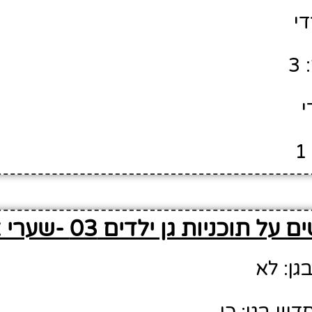
די
3
י
על תוכניות גן ילדים 03 -שערי ציון
גן: לא