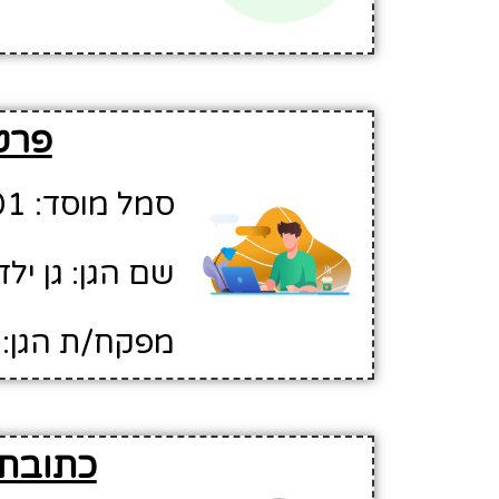
פרטים
סמל מוסד: 547901
שם הגן: גן ילדים 50 -י
מפקח/ת הגן: 
כתובת וה