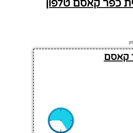
ת כפר קאסם טלפון
ן
 קאסם