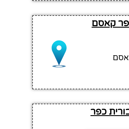
פר קאסם
ורית כפר