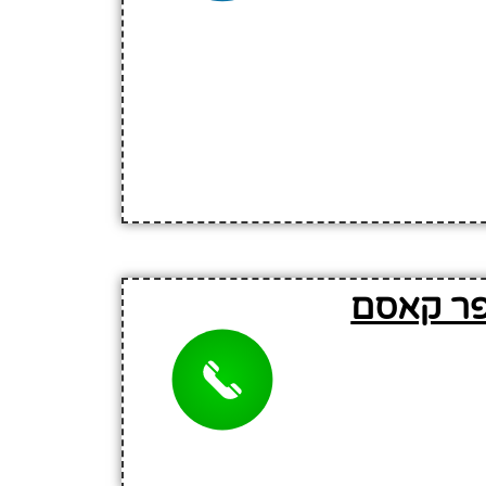
פר קאסם