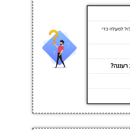
ול למעלה כדי
רעננה?