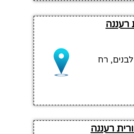
 רעננה
לבנים, רח
רית רעננה