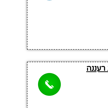
רעננה