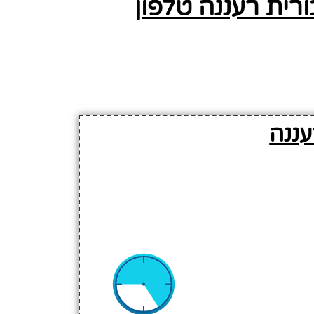
ית רעננה טלפון
ננה