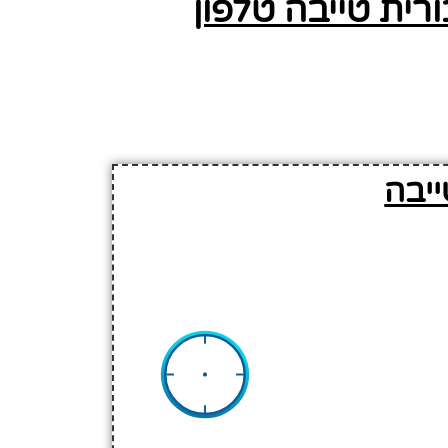
ית טייבה טלפון
יבה