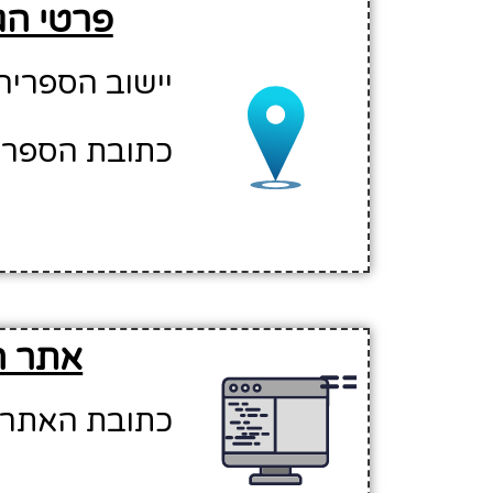
פרטי הג
יישוב הספריה:
כתובת הספריה: הספ
אתר ה
כתובת האתר - ww.hasifria.org.il/taybe/heb/Main