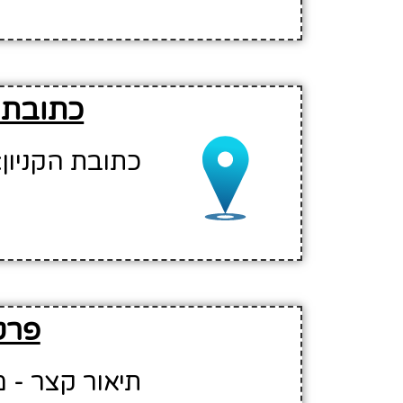
כתובת וה
כתובת הקניון: שד' הסתד
פרטי
תיאור קצר - מ