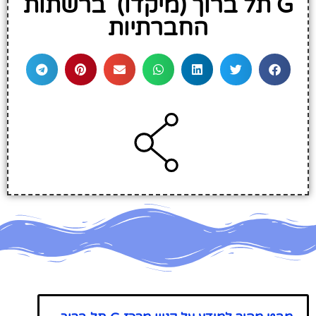
G תל ברוך (מיקדו) ברשתות
החברתיות