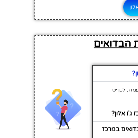
לון
ת הבדואים
ן?
מוד, לכן יש
ג'ו אלון?
דואים במרכז