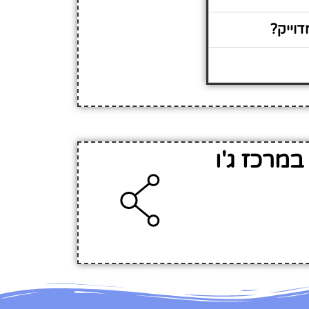
דוייק?
מרכז ג'ו