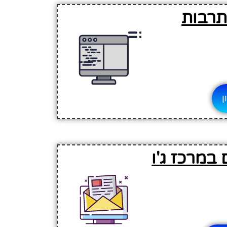
תרבות
ן
במרכז ג'ו