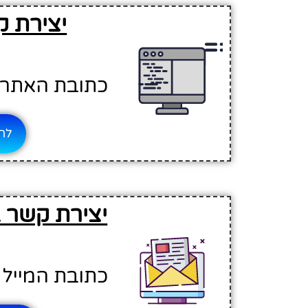
יצירת ק
כתובת האתר - //www.joealon.org.il
לחץ
יצירת קשר ב
כתובת המייל - joealon.org.il