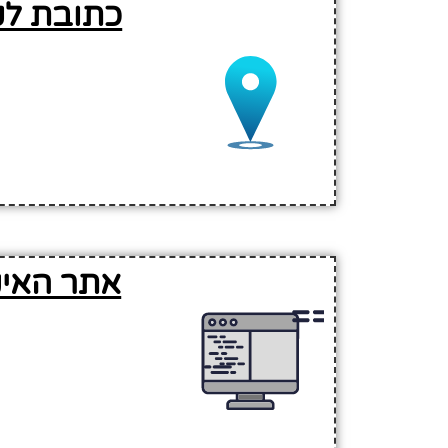
כתובת לק
אתר האינ