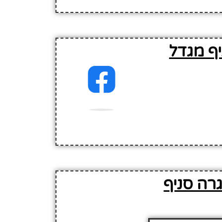
ף מגדל
רה סניף