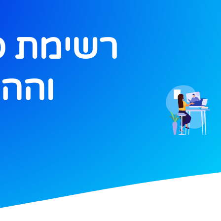
רשימת סנ
וההג