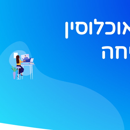
כלוסין
חה