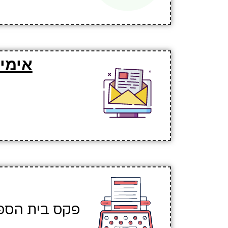
אימי
פקס בית הספר: 518565