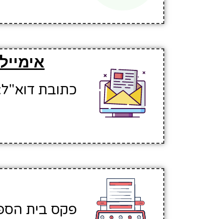
אימייל
כתובת דוא"ל: adbad@hinuchm.k12.il
פקס בית הספר: 170291