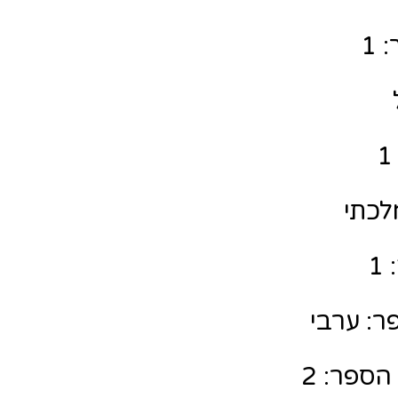
 1
לכתי
1
ר: ערבי
הספר: 2