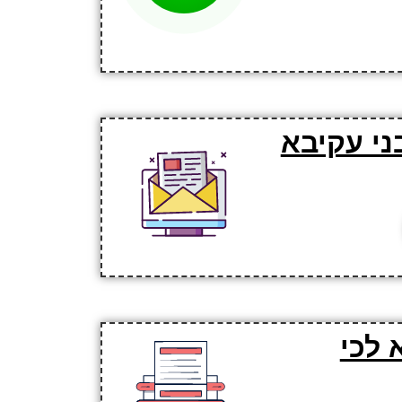
ני עקיבא
 לכי