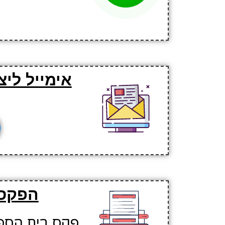
אימייל לי
הפקס 
פקס בית הספר: 706705