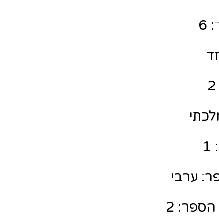
 6
חד
לכתי
1
ר: ערבי
הספר: 2