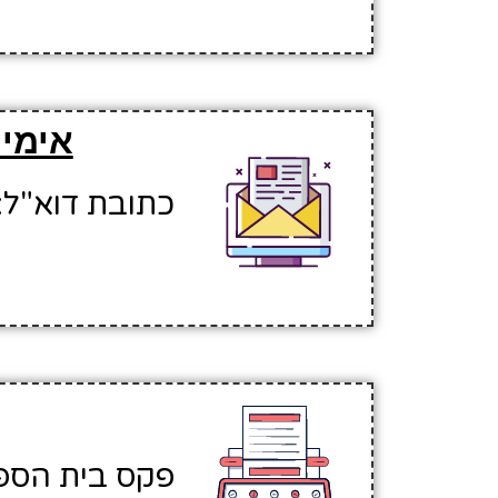
אימיי
כתובת דוא"ל: nansha7@hinuchm.k12.il
פקס בית הספר: 160497